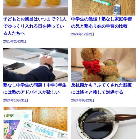
子どもとお風呂はいつまで？1人
中学生の勉強！塾なし家庭学習
でゆっくり入れる日を待ってい
の兄と塾あり妹の学習の比較
る人たちへ
2024年12月2日
2025年2月20日
塾なし中学生の問題！中学3年生
反抗期かも？ふてくされた態度
には塾のアドバイスが欲しい
には淡々と接して対処する
2024年10月31日
2024年9月23日