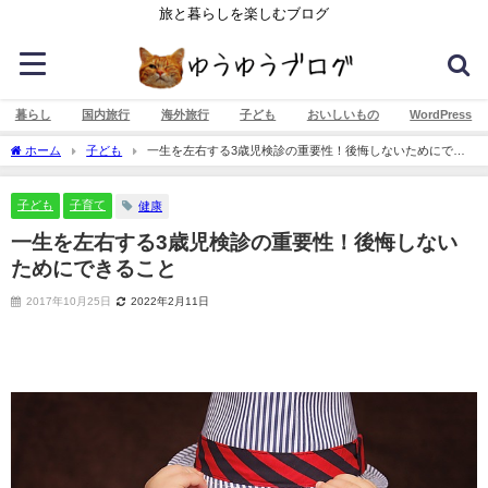
旅と暮らしを楽しむブログ
暮らし
国内旅行
海外旅行
子ども
おいしいもの
WordPress
ホーム
子ども
一生を左右する3歳児検診の重要性！後悔しないためにでき
ること
子ども
子育て
健康
一生を左右する3歳児検診の重要性！後悔しない
ためにできること
2017年10月25日
2022年2月11日