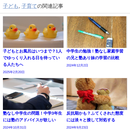
子ども
,
子育て
の関連記事
子どもとお風呂はいつまで？1人
中学生の勉強！塾なし家庭学習
でゆっくり入れる日を待ってい
の兄と塾あり妹の学習の比較
る人たちへ
2024年12月2日
2025年2月20日
塾なし中学生の問題！中学3年生
反抗期かも？ふてくされた態度
には塾のアドバイスが欲しい
には淡々と接して対処する
2024年10月31日
2024年9月23日