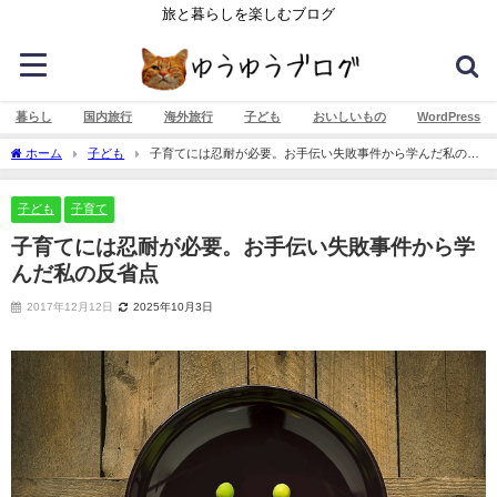
旅と暮らしを楽しむブログ
暮らし
国内旅行
海外旅行
子ども
おいしいもの
WordPress
ホーム
子ども
子育てには忍耐が必要。お手伝い失敗事件から学んだ私の反
省点
子ども
子育て
子育てには忍耐が必要。お手伝い失敗事件から学
んだ私の反省点
2017年12月12日
2025年10月3日