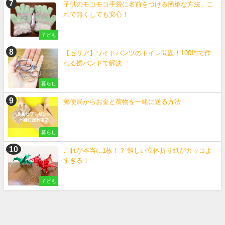
子供のモコモコ手袋に名前をつける簡単な方法。こ
れで無くしても安心！
子ども
【セリア】ワイドパンツのトイレ問題！100均で作
れる裾バンドで解決
暮らし
郵便局からお金と荷物を一緒に送る方法
暮らし
これが本当に1枚！？ 難しい立体折り紙がカッコよ
すぎる！
子ども