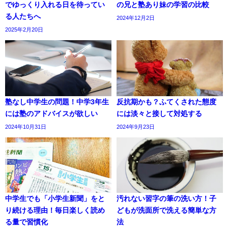
でゆっくり入れる日を待ってい
の兄と塾あり妹の学習の比較
る人たちへ
2024年12月2日
2025年2月20日
塾なし中学生の問題！中学3年生
反抗期かも？ふてくされた態度
には塾のアドバイスが欲しい
には淡々と接して対処する
2024年10月31日
2024年9月23日
中学生でも「小学生新聞」をと
汚れない習字の筆の洗い方！子
り続ける理由！毎日楽しく読め
どもが洗面所で洗える簡単な方
る量で習慣化
法