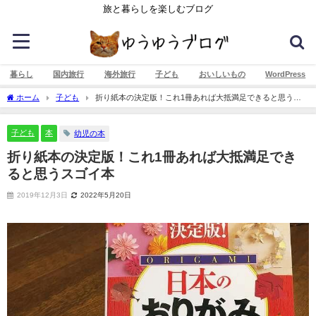
旅と暮らしを楽しむブログ
暮らし
国内旅行
海外旅行
子ども
おいしいもの
WordPress
ホーム
子ども
折り紙本の決定版！これ1冊あれば大抵満足できると思うス
ゴイ本
子ども
本
幼児の本
折り紙本の決定版！これ1冊あれば大抵満足でき
ると思うスゴイ本
2019年12月3日
2022年5月20日