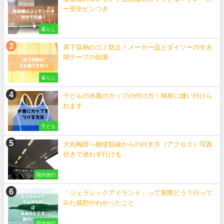
ー安全ピンつき
暮らし
床下収納のゴミ防止！メーカー品とダイソーのすき
間テープの効果
暮らし
子どもの水着のカップの付け方！簡単に縫い付けら
れます
子ども
大丸梅田へ御堂筋線からの行き方（アクセス）写真
付きで迷わず行ける
国内旅行
「ジェラシックアイランド」って実際どう？行って
みた感想やわかったこと
国内旅行