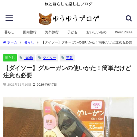
旅と暮らしを楽しむブログ
暮らし
国内旅行
海外旅行
子ども
おいしいもの
WordPress
ホーム
暮らし
【ダイソー】グルーガンの使いかた！簡単だけど注意も必要
暮らし
100均
ダイソー
手芸
【ダイソー】グルーガンの使いかた！簡単だけど
注意も必要
2021年11月10日
2026年6月7日