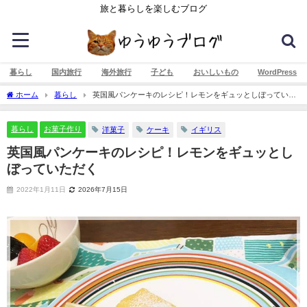
旅と暮らしを楽しむブログ
暮らし
国内旅行
海外旅行
子ども
おいしいもの
WordPress
ホーム
暮らし
英国風パンケーキのレシピ！レモンをギュッとしぼっていた
だく
暮らし
お菓子作り
洋菓子
ケーキ
イギリス
英国風パンケーキのレシピ！レモンをギュッとし
ぼっていただく
2022年1月11日
2026年7月15日