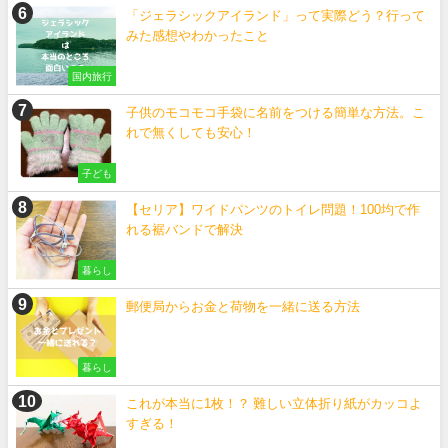
「ジェラシックアイランド」って実際どう？行って
みた感想やわかったこと
国内旅行
子供のモコモコ手袋に名前をつける簡単な方法。こ
れで無くしても安心！
子ども
【セリア】ワイドパンツのトイレ問題！100均で作
れる裾バンドで解決
暮らし
郵便局からお金と荷物を一緒に送る方法
暮らし
これが本当に1枚！？ 難しい立体折り紙がカッコよ
すぎる！