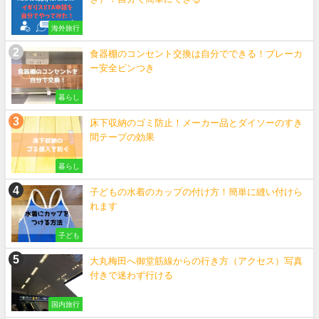
海外旅行
食器棚のコンセント交換は自分でできる！ブレーカ
ー安全ピンつき
暮らし
床下収納のゴミ防止！メーカー品とダイソーのすき
間テープの効果
暮らし
子どもの水着のカップの付け方！簡単に縫い付けら
れます
子ども
大丸梅田へ御堂筋線からの行き方（アクセス）写真
付きで迷わず行ける
国内旅行