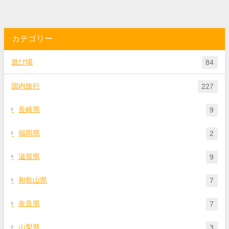
カテゴリー
遊び場
84
国内旅行
227
長崎県
9
福岡県
2
滋賀県
9
和歌山県
7
奈良県
7
山梨県
3