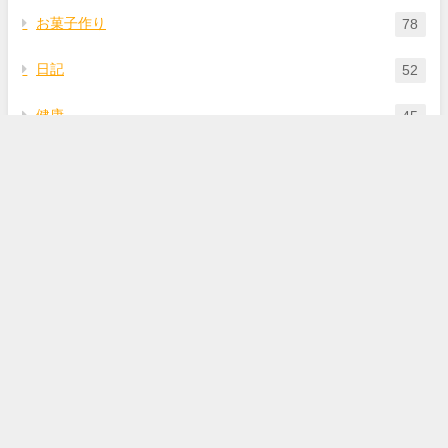
お菓子作り
78
日記
52
健康
45
料理
23
おいしいもの
240
WordPress
3
その他
2