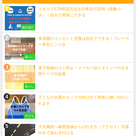
イギリスETA申請方法を日本語で説明（画像つ
き）！自分で簡単にできる
海外旅行
食器棚のコンセント交換は自分でできる！ブレーカ
ー安全ピンつき
暮らし
床下収納のゴミ防止！メーカー品とダイソーのすき
間テープの効果
暮らし
子どもの水着のカップの付け方！簡単に縫い付けら
れます
子ども
大丸梅田へ御堂筋線からの行き方（アクセス）写真
付きで迷わず行ける