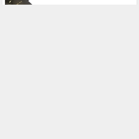
国内旅行
「ジェラシックアイランド」って実際どう？行って
みた感想やわかったこと
国内旅行
子供のモコモコ手袋に名前をつける簡単な方法。こ
れで無くしても安心！
子ども
【セリア】ワイドパンツのトイレ問題！100均で作
れる裾バンドで解決
暮らし
郵便局からお金と荷物を一緒に送る方法
暮らし