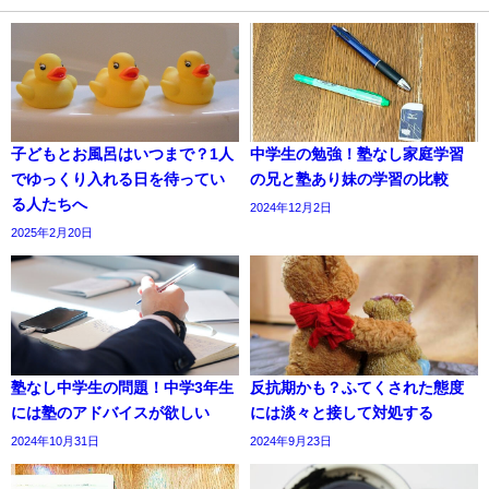
子どもとお風呂はいつまで？1人
中学生の勉強！塾なし家庭学習
でゆっくり入れる日を待ってい
の兄と塾あり妹の学習の比較
る人たちへ
2024年12月2日
2025年2月20日
塾なし中学生の問題！中学3年生
反抗期かも？ふてくされた態度
には塾のアドバイスが欲しい
には淡々と接して対処する
2024年10月31日
2024年9月23日