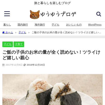
旅と暮らしを楽しむブログ
暮らし
国内旅行
海外旅行
子ども
おいしいもの
WordPress
ホーム
子ども
ご飯の子供のお米の量が全く読めない！ツライけど嬉しい親
心
子ども
子育て
ご飯の子供のお米の量が全く読めない！ツライけ
ど嬉しい親心
2017年12月6日
2019年12月16日