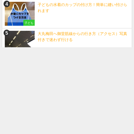
子どもの水着のカップの付け方！簡単に縫い付けら
れます
子ども
大丸梅田へ御堂筋線からの行き方（アクセス）写真
付きで迷わず行ける
国内旅行
「ジェラシックアイランド」って実際どう？行って
みた感想やわかったこと
国内旅行
子供のモコモコ手袋に名前をつける簡単な方法。こ
れで無くしても安心！
子ども
【セリア】ワイドパンツのトイレ問題！100均で作
れる裾バンドで解決