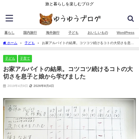
旅と暮らしを楽しむブログ
暮らし
国内旅行
海外旅行
子ども
おいしいもの
WordPress
ホーム
子ども
お家アルバイトの結果。コツコツ続けるコトの大切さを息子
と娘から学びました
子ども
子育て
お家アルバイトの結果。コツコツ続けるコトの大
切さを息子と娘から学びました
2019年4月9日
2026年8月4日