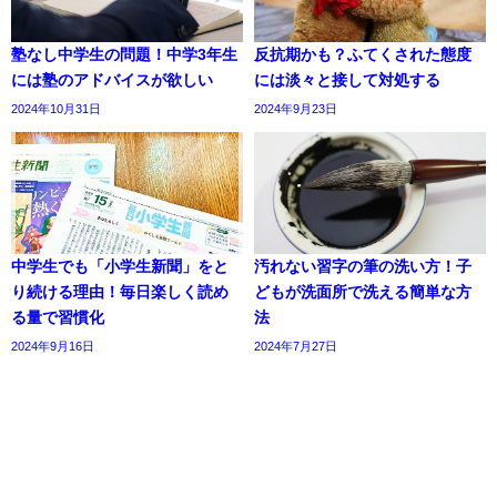
塾なし中学生の問題！中学3年生
反抗期かも？ふてくされた態度
には塾のアドバイスが欲しい
には淡々と接して対処する
2024年10月31日
2024年9月23日
中学生でも「小学生新聞」をと
汚れない習字の筆の洗い方！子
り続ける理由！毎日楽しく読め
どもが洗面所で洗える簡単な方
る量で習慣化
法
2024年9月16日
2024年7月27日