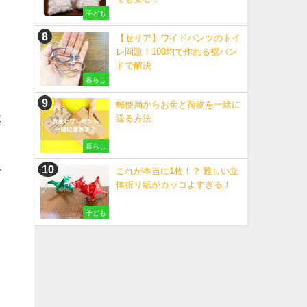
子ども
【セリア】ワイドパンツのトイ
レ問題！100均で作れる裾バン
ドで解決
暮らし
郵便局からお金と荷物を一緒に
た
送る方法
暮らし
これが本当に1枚！？ 難しい立
す
体折り紙がカッコよすぎる！
子ども