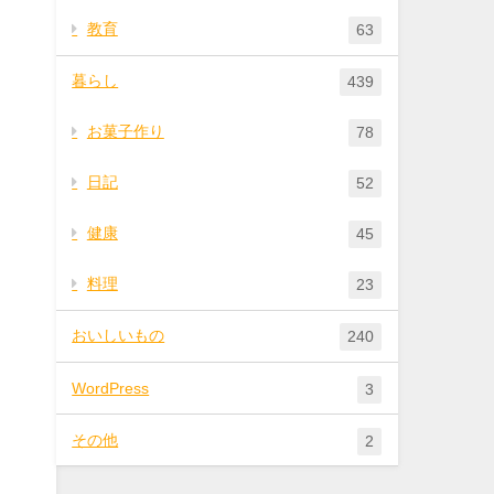
教育
63
暮らし
439
お菓子作り
78
日記
52
健康
45
料理
23
おいしいもの
240
WordPress
3
その他
2