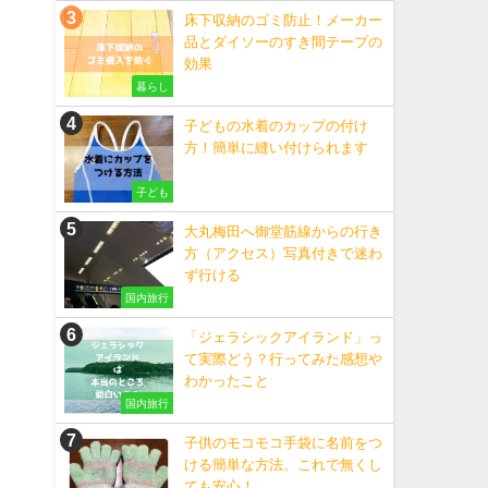
床下収納のゴミ防止！メーカー
品とダイソーのすき間テープの
効果
暮らし
子どもの水着のカップの付け
方！簡単に縫い付けられます
子ども
大丸梅田へ御堂筋線からの行き
方（アクセス）写真付きで迷わ
ず行ける
国内旅行
「ジェラシックアイランド」っ
て実際どう？行ってみた感想や
わかったこと
国内旅行
子供のモコモコ手袋に名前をつ
ける簡単な方法。これで無くし
ても安心！