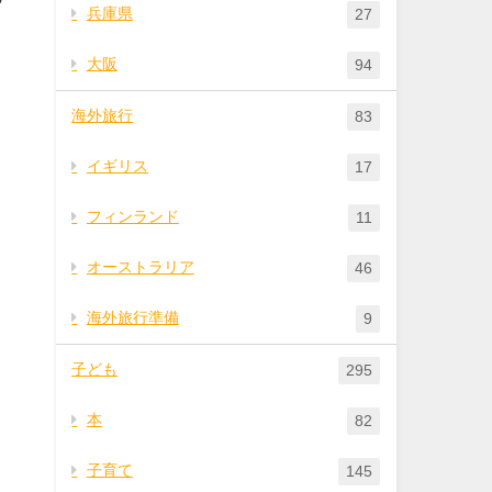
兵庫県
27
大阪
94
海外旅行
83
イギリス
17
フィンランド
11
オーストラリア
46
海外旅行準備
9
ま
子ども
295
本
82
子育て
145