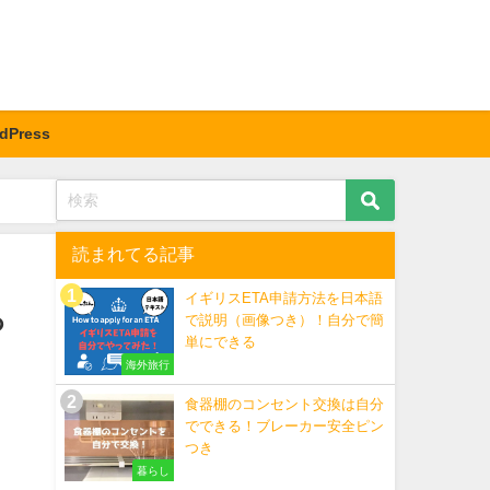
dPress
読まれてる記事
イギリスETA申請方法を日本語
っ
で説明（画像つき）！自分で簡
単にできる
海外旅行
食器棚のコンセント交換は自分
でできる！ブレーカー安全ピン
つき
暮らし