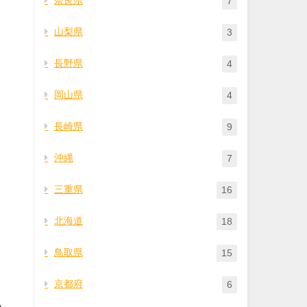
7
山梨県
3
長野県
4
岡山県
4
長崎県
9
沖縄
7
三重県
16
北海道
18
鳥取県
15
京都府
6
あ