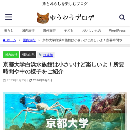
旅と暮らしを楽しむブログ
暮らし
国内旅行
海外旅行
子ども
おいしいもの
WordPress
ホーム
国内旅行
京都大学白浜水族館は小さいけど楽しいよ！所要時間や中
の様子をご紹介
国内旅行
和歌山県
水族館
京都大学白浜水族館は小さいけど楽しいよ！所要
時間や中の様子をご紹介
2023年4月25日
2026年6月8日