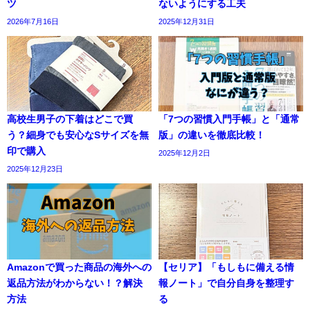
ツ
ないようにする工夫
2026年7月16日
2025年12月31日
高校生男子の下着はどこで買
「7つの習慣入門手帳」と「通常
う？細身でも安心なSサイズを無
版」の違いを徹底比較！
印で購入
2025年12月2日
2025年12月23日
Amazonで買った商品の海外への
【セリア】「もしもに備える情
返品方法がわからない！？解決
報ノート」で自分自身を整理す
方法
る