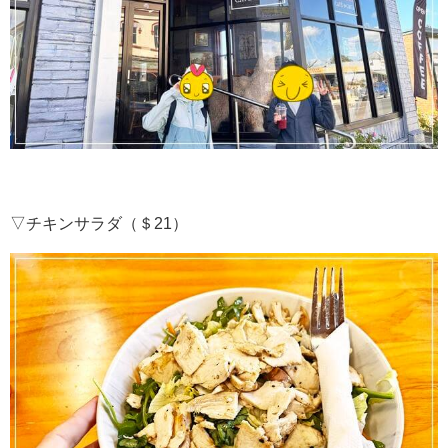
▽チキンサラダ（＄21）