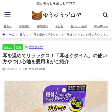
旅と暮らしを楽しむブログ
暮らし
国内旅行
海外旅行
子ども
おいしいもの
WordPress
ホーム
暮らし
耳を温めてリラックス！「耳ほぐタイム」の使い方やつけ心
地を愛用者がご紹介
暮らし
健康
アラフィフ
耳を温めてリラックス！「耳ほぐタイム」の使い
方やつけ心地を愛用者がご紹介
2024年1月14日
2024年1月14日