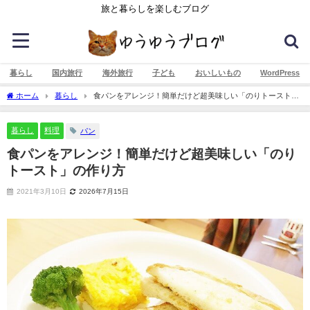
旅と暮らしを楽しむブログ
暮らし
国内旅行
海外旅行
子ども
おいしいもの
WordPress
ホーム
暮らし
食パンをアレンジ！簡単だけど超美味しい「のりトースト」
の作り方
暮らし
料理
パン
食パンをアレンジ！簡単だけど超美味しい「のり
トースト」の作り方
2021年3月10日
2026年7月15日