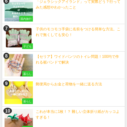
「ジェラシックアイランド」って実際どう？行って
みた感想やわかったこと
国内旅行
子供のモコモコ手袋に名前をつける簡単な方法。こ
れで無くしても安心！
子ども
【セリア】ワイドパンツのトイレ問題！100均で作
れる裾バンドで解決
暮らし
郵便局からお金と荷物を一緒に送る方法
暮らし
これが本当に1枚！？ 難しい立体折り紙がカッコよ
すぎる！