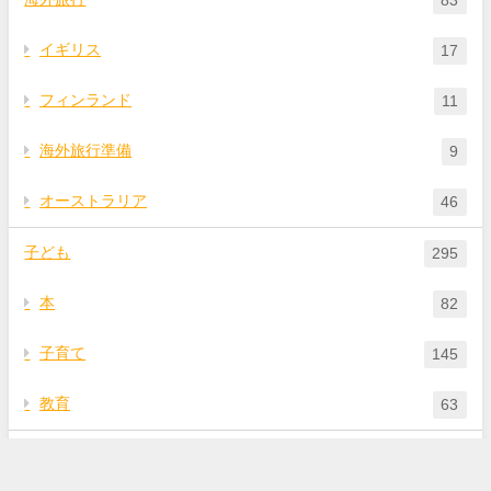
83
イギリス
17
フィンランド
11
海外旅行準備
9
オーストラリア
46
子ども
295
本
82
子育て
145
教育
63
暮らし
439