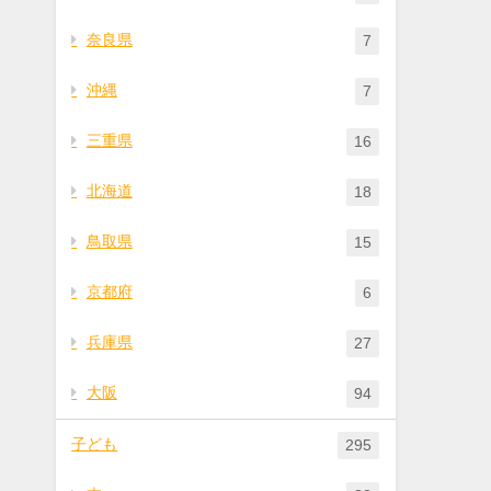
奈良県
7
沖縄
7
三重県
16
北海道
18
鳥取県
15
京都府
6
兵庫県
27
大阪
94
子ども
295