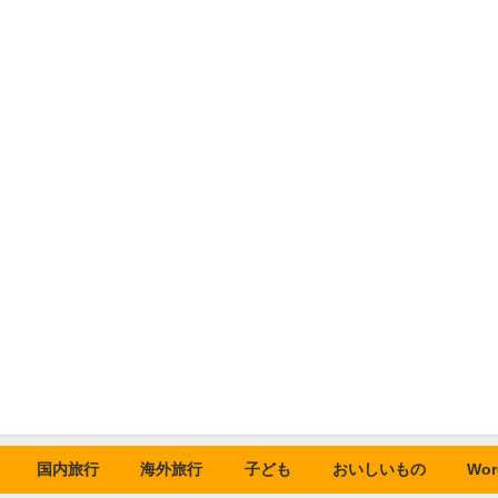
国内旅行
海外旅行
子ども
おいしいもの
Wor