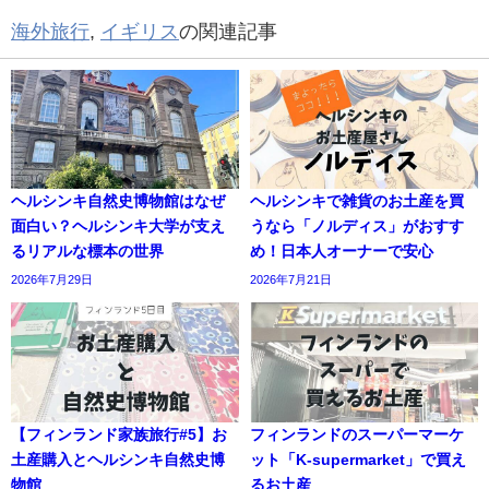
海外旅行
,
イギリス
の関連記事
ヘルシンキ自然史博物館はなぜ
ヘルシンキで雑貨のお土産を買
面白い？ヘルシンキ大学が支え
うなら「ノルディス」がおすす
るリアルな標本の世界
め！日本人オーナーで安心
2026年7月29日
2026年7月21日
【フィンランド家族旅行#5】お
フィンランドのスーパーマーケ
土産購入とヘルシンキ自然史博
ット「K-supermarket」で買え
物館
るお土産