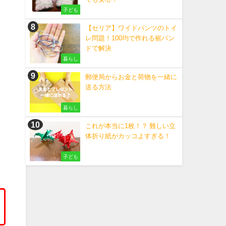
子ども
【セリア】ワイドパンツのトイ
レ問題！100均で作れる裾バン
ドで解決
暮らし
郵便局からお金と荷物を一緒に
送る方法
暮らし
これが本当に1枚！？ 難しい立
体折り紙がカッコよすぎる！
し
子ども