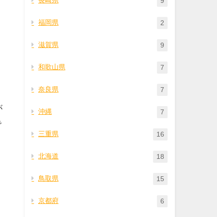
9
福岡県
2
滋賀県
9
和歌山県
7
奈良県
7
が
沖縄
7
で
三重県
16
北海道
18
鳥取県
15
京都府
6