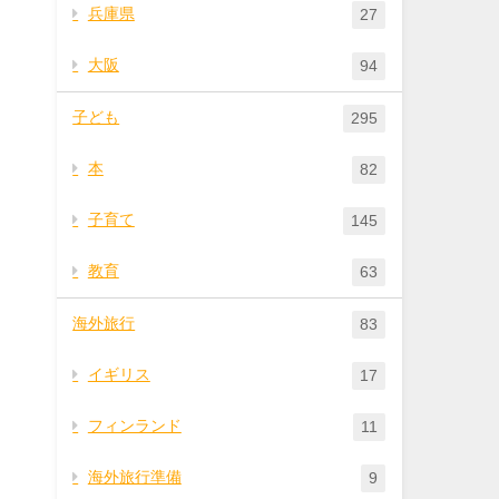
兵庫県
27
大阪
94
子ども
295
本
82
子育て
145
教育
63
海外旅行
83
イギリス
17
フィンランド
11
海外旅行準備
9