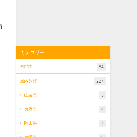
南
カテゴリー
遊び場
84
国内旅行
227
山梨県
3
長野県
4
岡山県
4
長崎県