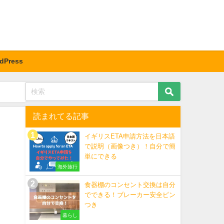
dPress
読まれてる記事
イギリスETA申請方法を日本語
で説明（画像つき）！自分で簡
単にできる
海外旅行
食器棚のコンセント交換は自分
でできる！ブレーカー安全ピン
つき
暮らし