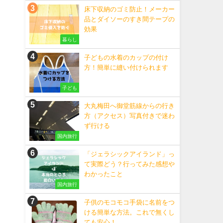
床下収納のゴミ防止！メーカー
品とダイソーのすき間テープの
効果
暮らし
子どもの水着のカップの付け
方！簡単に縫い付けられます
子ども
大丸梅田へ御堂筋線からの行き
方（アクセス）写真付きで迷わ
ず行ける
国内旅行
「ジェラシックアイランド」っ
て実際どう？行ってみた感想や
わかったこと
国内旅行
子供のモコモコ手袋に名前をつ
ける簡単な方法。これで無くし
ても安心！