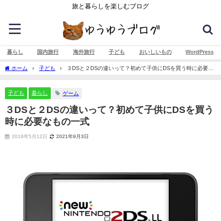
旅と暮らしを楽しむブログ
暮らし
国内旅行
海外旅行
子ども
おいしいもの
WordPress
ホーム
子ども
３DSと２DSの違いって？初めて子供にDSを買う時に必要な
もの一式
子ども
暮らし
ゲーム
３DSと２DSの違いって？初めて子供にDSを買う
時に必要なもの一式
2018年5月12日
2021年9月3日