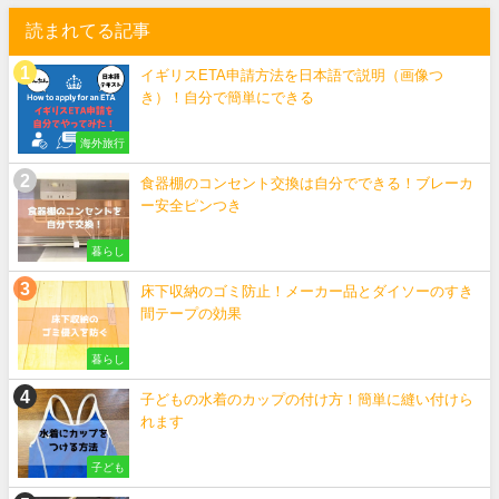
読まれてる記事
イギリスETA申請方法を日本語で説明（画像つ
き）！自分で簡単にできる
海外旅行
食器棚のコンセント交換は自分でできる！ブレーカ
ー安全ピンつき
暮らし
床下収納のゴミ防止！メーカー品とダイソーのすき
間テープの効果
暮らし
子どもの水着のカップの付け方！簡単に縫い付けら
れます
子ども