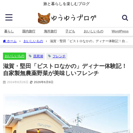
旅と暮らしを楽しむブログ
暮らし
国内旅行
海外旅行
子ども
おいしいもの
WordPress
ホーム
おいしいもの
滋賀・堅田「ビストロなかの」ディナー体験記！自家
製無農薬野菜が美味しいフレンチ
おいしいもの
琵琶湖
フレンチ
滋賀・堅田「ビストロなかの」ディナー体験記！
自家製無農薬野菜が美味しいフレンチ
2024年8月26日
2026年6月9日