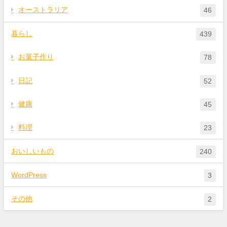
オーストラリア
46
暮らし
439
お菓子作り
78
日記
52
健康
45
料理
23
おいしいもの
240
WordPress
3
その他
2