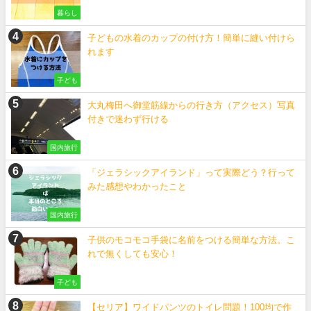
暮らし
子どもの水着のカップの付け方！簡単に縫い付けら
れます
子ども
大丸梅田へ御堂筋線からの行き方（アクセス）写真
付きで迷わず行ける
国内旅行
「ジェラシックアイランド」って実際どう？行って
みた感想やわかったこと
国内旅行
子供のモコモコ手袋に名前をつける簡単な方法。こ
れで無くしても安心！
子ども
【セリア】ワイドパンツのトイレ問題！100均で作