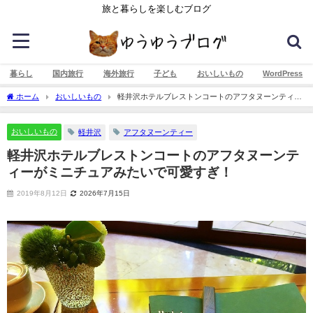
旅と暮らしを楽しむブログ
暮らし
国内旅行
海外旅行
子ども
おいしいもの
WordPress
ホーム
おいしいもの
軽井沢ホテルブレストンコートのアフタヌーンティー
がミニチュアみたいで可愛すぎ！
おいしいもの
軽井沢
アフタヌーンティー
軽井沢ホテルブレストンコートのアフタヌーンテ
ィーがミニチュアみたいで可愛すぎ！
2019年8月12日
2026年7月15日