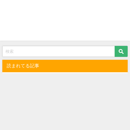
読まれてる記事
イギリスETA申請方法を日本語で説明（画像つ
き）！自分で簡単にできる
海外旅行
食器棚のコンセント交換は自分でできる！ブレーカ
ー安全ピンつき
暮らし