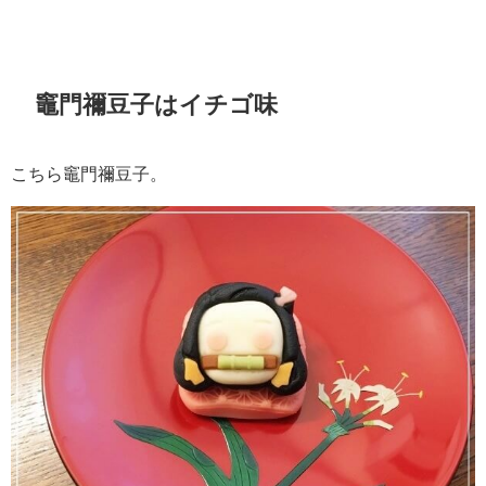
竈門禰豆子はイチゴ味
こちら竈門禰豆子。