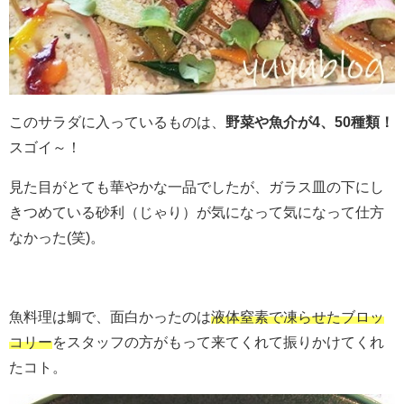
このサラダに入っているものは、
野菜や魚介が4、50種類！
スゴイ～！
見た目がとても華やかな一品でしたが、ガラス皿の下にし
きつめている砂利（じゃり）が気になって気になって仕方
なかった(笑)。
魚料理は鯛で、面白かったのは
液体窒素で凍らせたブロッ
コリー
をスタッフの方がもって来てくれて振りかけてくれ
たコト。