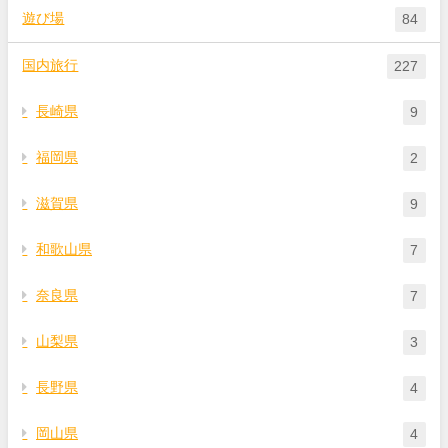
遊び場
84
国内旅行
227
長崎県
9
福岡県
2
滋賀県
9
和歌山県
7
奈良県
7
山梨県
3
長野県
4
岡山県
4