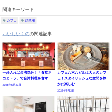
関連キーワード
カフェ
琵琶湖
おいしいもの
の関連記事
一歩入れば台湾気分！「食堂ネ
カフェ八六八ビルは大人のカフ
コとトラ」で台湾料理を食す
ェ！スタイリッシュな空間を静
かに楽しむ
2025年5月21日
2025年5月2日