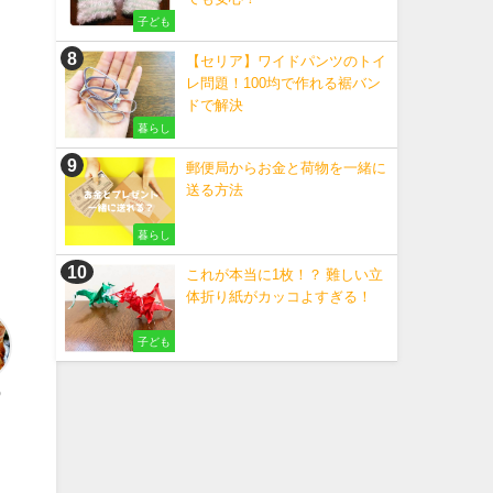
子ども
【セリア】ワイドパンツのトイ
レ問題！100均で作れる裾バン
ドで解決
暮らし
郵便局からお金と荷物を一緒に
送る方法
暮らし
これが本当に1枚！？ 難しい立
体折り紙がカッコよすぎる！
子ども
う