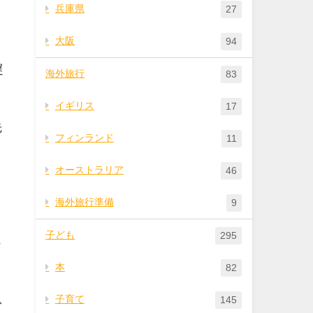
兵庫県
27
大阪
94
遅
海外旅行
83
イギリス
17
先
フィンランド
11
オーストラリア
46
海外旅行準備
9
子ども
295
っ
本
82
息
子育て
145