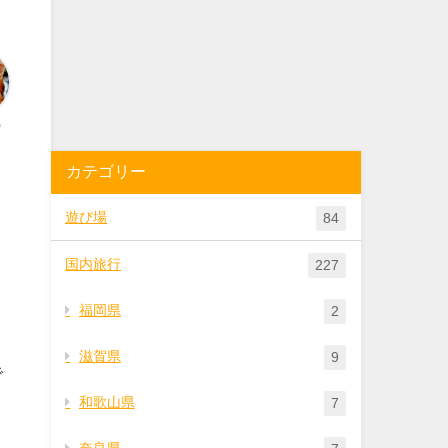
う
カテゴリー
遊び場
84
国内旅行
227
福岡県
2
滋賀県
9
で
和歌山県
7
奈良県