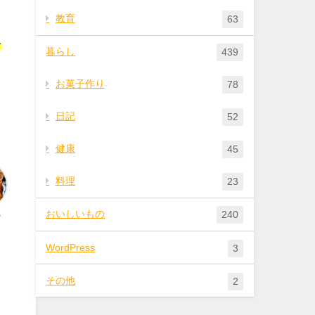
教育
63
を
暮らし
439
お菓子作り
78
日記
52
健康
45
料理
23
おいしいもの
う
240
WordPress
3
その他
2