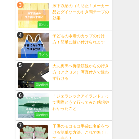
床下収納のゴミ防止！メーカー
品とダイソーのすき間テープの
効果
暮らし
子どもの水着のカップの付け
方！簡単に縫い付けられます
子ども
大丸梅田へ御堂筋線からの行き
方（アクセス）写真付きで迷わ
ず行ける
国内旅行
「ジェラシックアイランド」っ
て実際どう？行ってみた感想や
わかったこと
国内旅行
子供のモコモコ手袋に名前をつ
ける簡単な方法。これで無くし
ても安心！