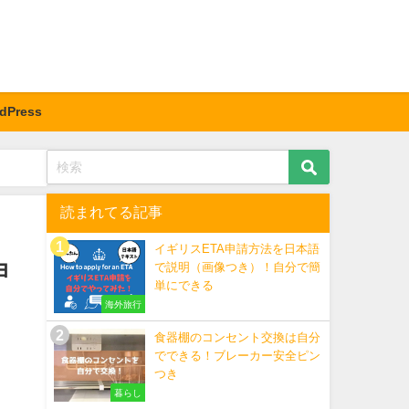
dPress
読まれてる記事
イギリスETA申請方法を日本語
ョ
で説明（画像つき）！自分で簡
単にできる
海外旅行
食器棚のコンセント交換は自分
でできる！ブレーカー安全ピン
つき
暮らし