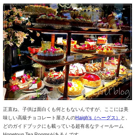
正直ね、子供は面白くも何ともないんですが、ここには美
味しい高級チョコレート屋さんの
Haigh's（ヘーグス）
と、
どのガイドブックにも載っている超有名なティールーム
Hopetoun Tea Roomsがあるんです。