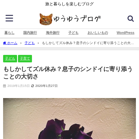
旅と暮らしを楽しむブログ
暮らし
国内旅行
海外旅行
子ども
おいしいもの
WordPress
ホーム
子ども
もしかしてズル休み？息子のシンドイに寄り添うことの大切
さ
子ども
子育て
もしかしてズル休み？息子のシンドイに寄り添う
ことの大切さ
2019年1月15日
2020年1月27日