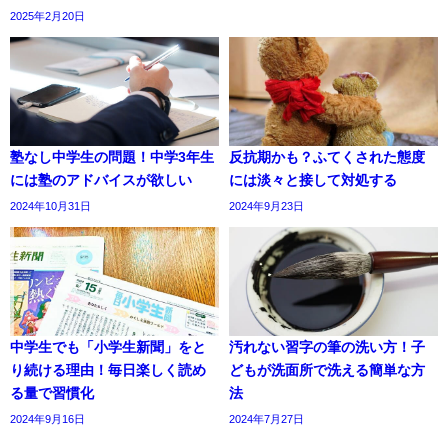
2025年2月20日
塾なし中学生の問題！中学3年生
反抗期かも？ふてくされた態度
には塾のアドバイスが欲しい
には淡々と接して対処する
2024年10月31日
2024年9月23日
中学生でも「小学生新聞」をと
汚れない習字の筆の洗い方！子
り続ける理由！毎日楽しく読め
どもが洗面所で洗える簡単な方
る量で習慣化
法
2024年9月16日
2024年7月27日