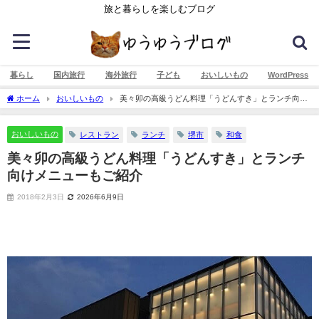
旅と暮らしを楽しむブログ
暮らし
国内旅行
海外旅行
子ども
おいしいもの
WordPress
ホーム
おいしいもの
美々卯の高級うどん料理「うどんすき」とランチ向け
メニューもご紹介
おいしいもの
レストラン
ランチ
堺市
和食
美々卯の高級うどん料理「うどんすき」とランチ
向けメニューもご紹介
2018年2月3日
2026年6月9日