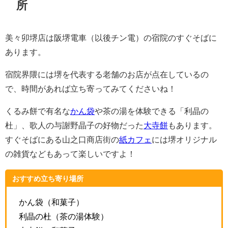
所
美々卯堺店は阪堺電車（以後チン電）の宿院のすぐそばに
あります。
宿院界隈には堺を代表する老舗のお店が点在しているの
で、時間があれば立ち寄ってみてくださいね！
くるみ餅で有名な
かん袋
や茶の湯を体験できる「利晶の
杜」、歌人の与謝野晶子の好物だった
大寺餅
もあります。
すぐそばにある山之口商店街の
紙カフェ
には堺オリジナル
の雑貨などもあって楽しいですよ！
おすすめ立ち寄り場所
かん袋（和菓子）
利晶の杜（茶の湯体験）