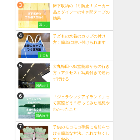
床下収納のゴミ防止！メーカー
品とダイソーのすき間テープの
効果
暮らし
子どもの水着のカップの付け
方！簡単に縫い付けられます
子ども
大丸梅田へ御堂筋線からの行き
方（アクセス）写真付きで迷わ
ず行ける
国内旅行
「ジェラシックアイランド」っ
て実際どう？行ってみた感想や
わかったこと
国内旅行
子供のモコモコ手袋に名前をつ
ける簡単な方法。これで無くし
ても安心！