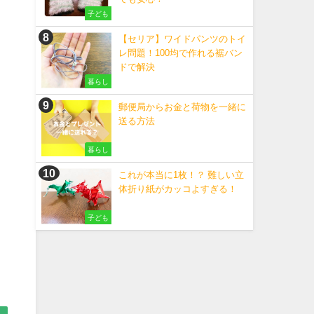
子ども
【セリア】ワイドパンツのトイ
レ問題！100均で作れる裾バン
ドで解決
暮らし
郵便局からお金と荷物を一緒に
送る方法
暮らし
これが本当に1枚！？ 難しい立
体折り紙がカッコよすぎる！
子ども