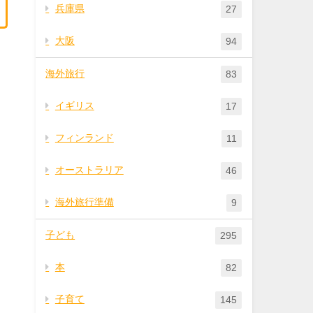
兵庫県
27
大阪
94
海外旅行
83
イギリス
17
フィンランド
11
オーストラリア
46
海外旅行準備
9
子ども
295
本
82
子育て
145