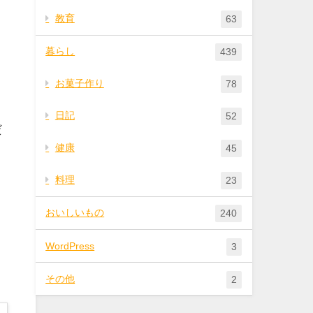
教育
63
暮らし
439
お菓子作り
78
日記
52
だ
健康
45
料理
23
おいしいもの
240
WordPress
3
ま
その他
2