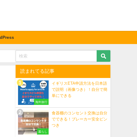
dPress
読まれてる記事
イギリスETA申請方法を日本語
で説明（画像つき）！自分で簡
単にできる
海外旅行
食器棚のコンセント交換は自分
でできる！ブレーカー安全ピン
つき
暮らし