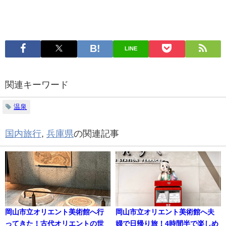
LINE
関連キーワード
温泉
国内旅行
,
兵庫県
の関連記事
岡山市立オリエント美術館へ行
岡山市立オリエント美術館へ夫
ってきた！古代オリエントの世
婦で日帰り旅！4時間半で楽しめ