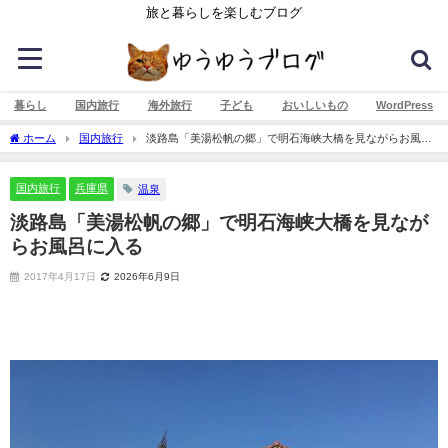
旅と暮らしを楽しむブログ
暮らし
国内旅行
海外旅行
子ども
おいしいもの
WordPress
ホーム
国内旅行
淡路島「美湯松帆の郷」で明石海峡大橋を見ながらお風呂
に入る
国内旅行
兵庫県
温泉
淡路島「美湯松帆の郷」で明石海峡大橋を見なが
らお風呂に入る
2017年4月17日
2026年6月9日