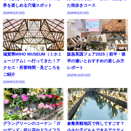
界を楽しめる穴場スポット
た街歩きコース
2026年6月19日
2026年6月14日
滋賀県MIHO MUSEUM（ミホミ
阪急英国フェア2025｜前半・後
ュージアム）へ行ってきた！ア
半の違いとおすすめの楽しみ方
クセス・所要時間・見どころを
レポート
ご紹介
2025年10月10日
2026年5月23日
グラングリーンのコーナン「ガ
倉敷美観地区で何してすごす？
ーデンズ」切り花やドライフラ
小さな子どももできるアクティ