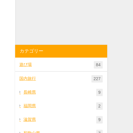
カテゴリー
遊び場
84
国内旅行
227
長崎県
9
福岡県
2
ま
滋賀県
9
和歌山県