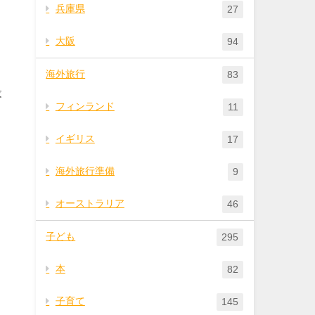
兵庫県
27
大阪
94
海外旅行
83
最
フィンランド
11
イギリス
17
海外旅行準備
9
オーストラリア
46
子ども
295
本
82
子育て
145