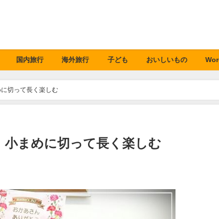
国内旅行
海外旅行
子ども
おいしいもの
Wor
めに切って長く楽しむ
！小まめに切って長く楽しむ