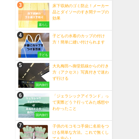
床下収納のゴミ防止！メーカー
品とダイソーのすき間テープの
効果
暮らし
子どもの水着のカップの付け
方！簡単に縫い付けられます
子ども
大丸梅田へ御堂筋線からの行き
方（アクセス）写真付きで迷わ
ず行ける
国内旅行
「ジェラシックアイランド」っ
て実際どう？行ってみた感想や
わかったこと
国内旅行
子供のモコモコ手袋に名前をつ
ける簡単な方法。これで無くし
ても安心！