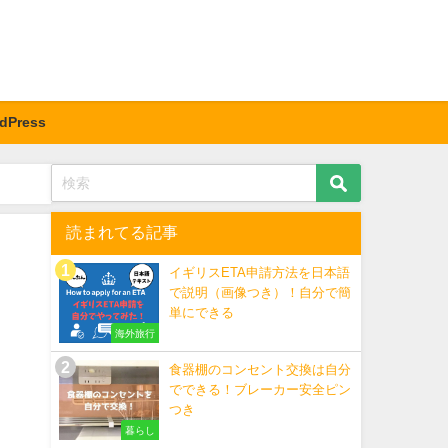
dPress
読まれてる記事
イギリスETA申請方法を日本語
で説明（画像つき）！自分で簡
単にできる
海外旅行
食器棚のコンセント交換は自分
でできる！ブレーカー安全ピン
つき
暮らし