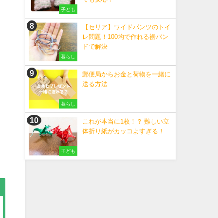
子ども
【セリア】ワイドパンツのトイ
レ問題！100均で作れる裾バン
ドで解決
暮らし
郵便局からお金と荷物を一緒に
送る方法
暮らし
これが本当に1枚！？ 難しい立
体折り紙がカッコよすぎる！
子ども