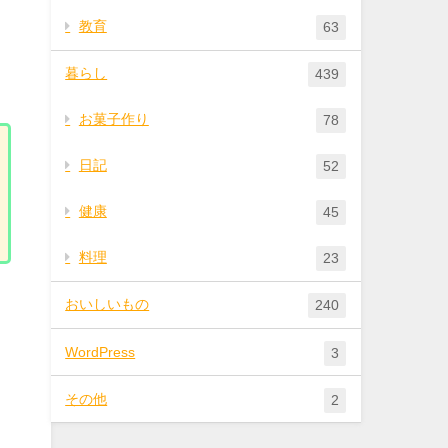
教育
63
暮らし
439
お菓子作り
78
日記
52
健康
45
料理
23
おいしいもの
240
WordPress
3
その他
2