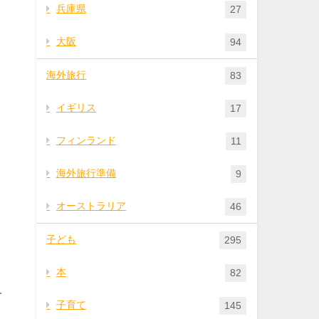
兵庫県
27
大阪
94
海外旅行
83
イギリス
17
フィンランド
11
海外旅行準備
9
オーストラリア
46
子ども
295
本
82
す
子育て
145