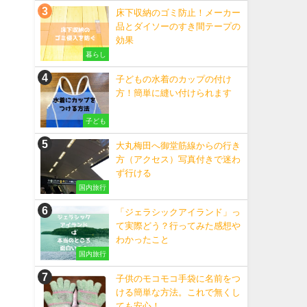
床下収納のゴミ防止！メーカー
品とダイソーのすき間テープの
効果
暮らし
子どもの水着のカップの付け
方！簡単に縫い付けられます
子ども
大丸梅田へ御堂筋線からの行き
方（アクセス）写真付きで迷わ
ず行ける
国内旅行
「ジェラシックアイランド」っ
て実際どう？行ってみた感想や
わかったこと
国内旅行
子供のモコモコ手袋に名前をつ
ける簡単な方法。これで無くし
ても安心！