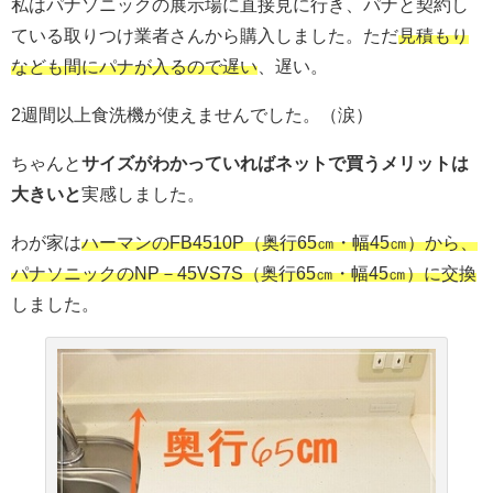
私はパナソニックの展示場に直接見に行き、パナと契約し
ている取りつけ業者さんから購入しました。ただ
見積もり
なども間にパナが入るので遅い
、遅い。
2週間以上食洗機が使えませんでした。（涙）
ちゃんと
サイズがわかっていればネットで買うメリットは
大きいと
実感しました。
わが家は
ハーマンのFB4510P（奥行65㎝・幅45㎝）から、
パナソニックのNP－45VS7S（奥行65㎝・幅45㎝）に交換
しました。