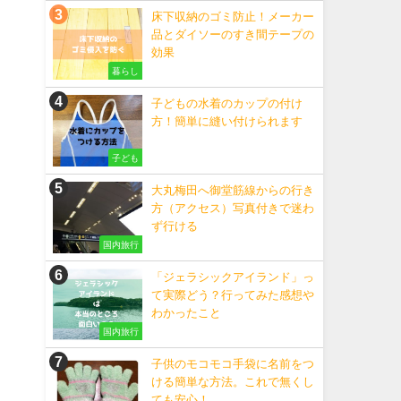
床下収納のゴミ防止！メーカー
品とダイソーのすき間テープの
効果
暮らし
子どもの水着のカップの付け
方！簡単に縫い付けられます
子ども
大丸梅田へ御堂筋線からの行き
方（アクセス）写真付きで迷わ
ず行ける
国内旅行
「ジェラシックアイランド」っ
て実際どう？行ってみた感想や
わかったこと
国内旅行
子供のモコモコ手袋に名前をつ
ける簡単な方法。これで無くし
ても安心！