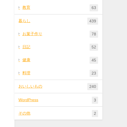
教育
63
暮らし
439
お菓子作り
78
日記
52
健康
45
料理
23
おいしいもの
240
WordPress
3
その他
2