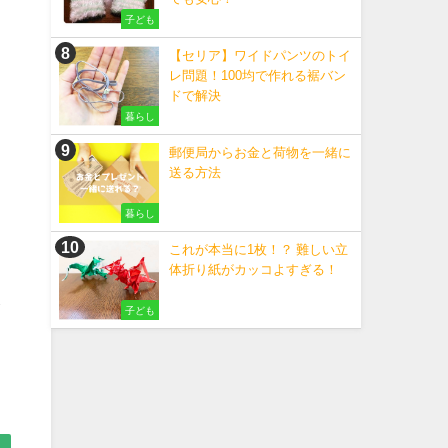
子ども
【セリア】ワイドパンツのトイ
レ問題！100均で作れる裾バン
ドで解決
暮らし
郵便局からお金と荷物を一緒に
送る方法
暮らし
これが本当に1枚！？ 難しい立
体折り紙がカッコよすぎる！
し
子ども