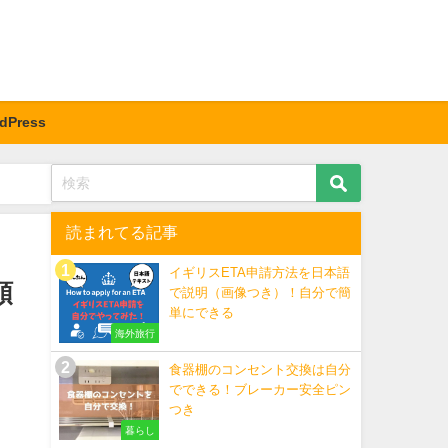
dPress
読まれてる記事
イギリスETA申請方法を日本語
順
で説明（画像つき）！自分で簡
単にできる
海外旅行
食器棚のコンセント交換は自分
でできる！ブレーカー安全ピン
つき
暮らし