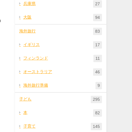
兵庫県
27
大阪
94
の
海外旅行
83
イギリス
17
フィンランド
11
オーストラリア
46
海外旅行準備
9
子ども
295
本
82
子育て
145