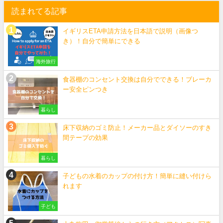
読まれてる記事
イギリスETA申請方法を日本語で説明（画像つ
き）！自分で簡単にできる
海外旅行
食器棚のコンセント交換は自分でできる！ブレーカ
ー安全ピンつき
暮らし
床下収納のゴミ防止！メーカー品とダイソーのすき
間テープの効果
暮らし
子どもの水着のカップの付け方！簡単に縫い付けら
れます
子ども