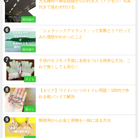
大丸梅田へ御堂筋線からの行き方（アクセス）写真
付きで迷わず行ける
国内旅行
「ジェラシックアイランド」って実際どう？行って
みた感想やわかったこと
国内旅行
子供のモコモコ手袋に名前をつける簡単な方法。こ
れで無くしても安心！
子ども
【セリア】ワイドパンツのトイレ問題！100均で作
れる裾バンドで解決
暮らし
郵便局からお金と荷物を一緒に送る方法