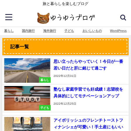
旅と暮らしを楽しむブログ
暮らし
国内旅行
海外旅行
子ども
おいしいもの
WordPress
記事一覧
思い立ったらやっていく！今日が一番
若い日だと肝に銘じて過ごす
2022年12月31日
暮らし
塾なし家庭学習でも好成績！志望校を
具体的にしてモチベーションアップ
2022年12月25日
子ども
アイボリッシュのフレンチトーストフ
ィナンシェが可愛い！手土産にもいい