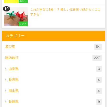
暮らし
これが本当に1枚！？ 難しい立体折り紙がカッコよ
すぎる！
子ども
カテゴリー
遊び場
84
国内旅行
227
山梨県
3
長野県
4
岡山県
4
長崎県
9