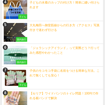
子どもの水着のカップの付け方！簡単に縫い付けら
れます
子ども
大丸梅田へ御堂筋線からの行き方（アクセス）写真
付きで迷わず行ける
国内旅行
「ジェラシックアイランド」って実際どう？行って
みた感想やわかったこと
国内旅行
子供のモコモコ手袋に名前をつける簡単な方法。こ
れで無くしても安心！
子ども
【セリア】ワイドパンツのトイレ問題！100均で作
れる裾バンドで解決