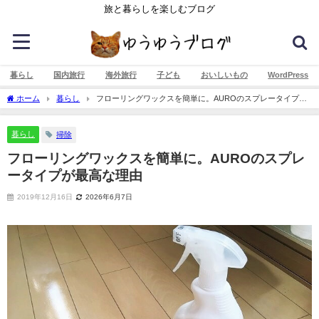
旅と暮らしを楽しむブログ
暮らし
国内旅行
海外旅行
子ども
おいしいもの
WordPress
ホーム
暮らし
フローリングワックスを簡単に。AUROのスプレータイプが
最高な理由
暮らし
掃除
フローリングワックスを簡単に。AUROのスプレ
ータイプが最高な理由
2019年12月16日
2026年6月7日