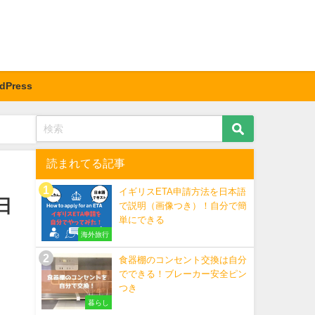
dPress
読まれてる記事
イギリスETA申請方法を日本語
日
で説明（画像つき）！自分で簡
単にできる
海外旅行
食器棚のコンセント交換は自分
でできる！ブレーカー安全ピン
つき
暮らし