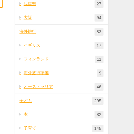
兵庫県
27
大阪
94
海外旅行
83
イギリス
17
フィンランド
11
海外旅行準備
9
オーストラリア
46
子ども
295
本
82
子育て
145