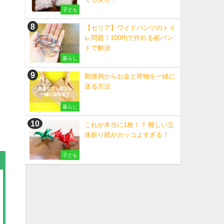
子ども
【セリア】ワイドパンツのトイ
レ問題！100均で作れる裾バン
ドで解決
暮らし
郵便局からお金と荷物を一緒に
送る方法
暮らし
これが本当に1枚！？ 難しい立
体折り紙がカッコよすぎる！
子ども