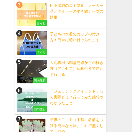
床下収納のゴミ防止！メーカー
品とダイソーのすき間テープの
効果
暮らし
子どもの水着のカップの付け
方！簡単に縫い付けられます
子ども
大丸梅田へ御堂筋線からの行き
方（アクセス）写真付きで迷わ
ず行ける
国内旅行
「ジェラシックアイランド」っ
て実際どう？行ってみた感想や
わかったこと
国内旅行
子供のモコモコ手袋に名前をつ
ける簡単な方法。これで無くし
ても安心！