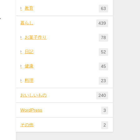
教育
63
れ
暮らし
439
お菓子作り
78
日記
52
健康
45
料理
23
おいしいもの
240
WordPress
3
その他
2