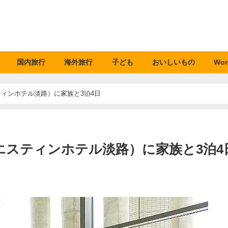
国内旅行
海外旅行
子ども
おいしいもの
Wor
ィンホテル淡路）に家族と3泊4日
エスティンホテル淡路）に家族と3泊4