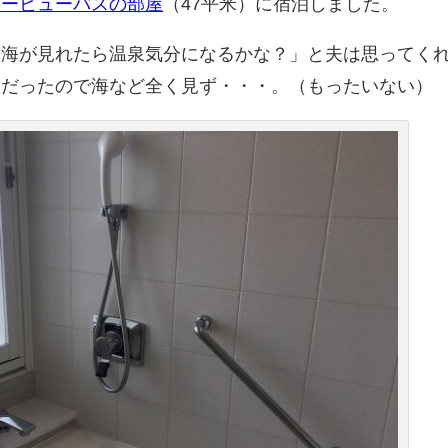
リービューバスの部屋
（47平米）に宿泊しました。
ら海が見れたら温泉気分になるかな？」と夫は思ってく
けだったので海など全く見ず・・・。（もったいない）