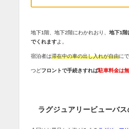
地下1階、地下2階にわかれおり、
地下1
でくれます
よ。
宿泊者は
滞在中の車の出し入れが自由
に
つど
フロントで手続きすれば
駐車料金は
ラグジュアリービューバス