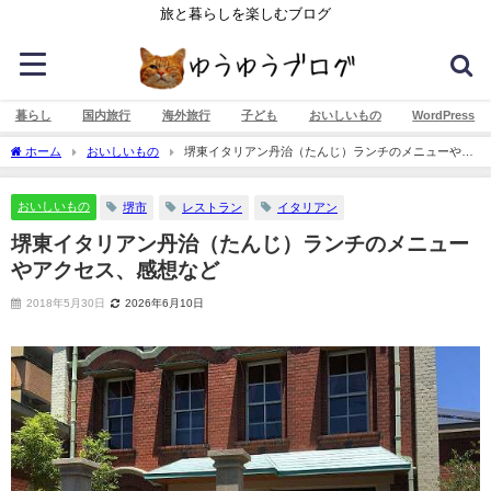
旅と暮らしを楽しむブログ
暮らし
国内旅行
海外旅行
子ども
おいしいもの
WordPress
ホーム
おいしいもの
堺東イタリアン丹治（たんじ）ランチのメニューやア
クセス、感想など
おいしいもの
堺市
レストラン
イタリアン
堺東イタリアン丹治（たんじ）ランチのメニュー
やアクセス、感想など
2018年5月30日
2026年6月10日