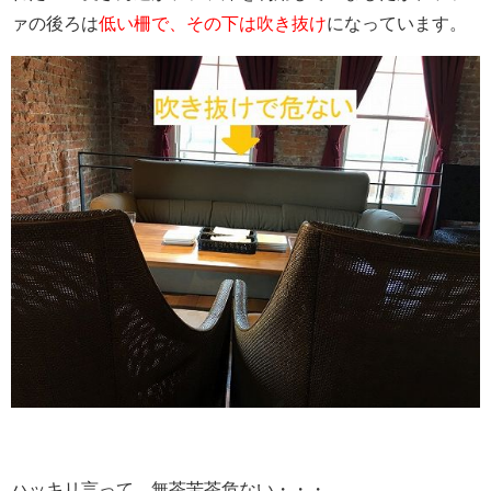
ァの後ろは
低い柵で、その下は吹き抜け
になっています。
ハッキリ言って、無茶苦
茶危ない・・・。