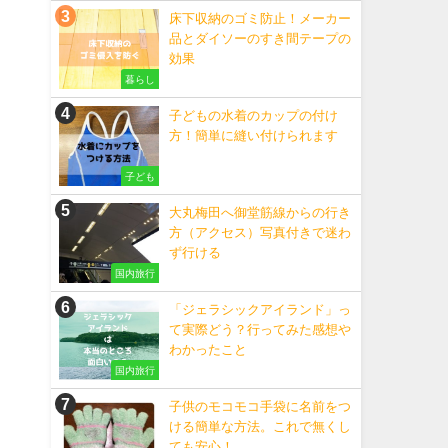
床下収納のゴミ防止！メーカー
品とダイソーのすき間テープの
効果
暮らし
子どもの水着のカップの付け
方！簡単に縫い付けられます
子ども
大丸梅田へ御堂筋線からの行き
方（アクセス）写真付きで迷わ
ず行ける
国内旅行
「ジェラシックアイランド」っ
て実際どう？行ってみた感想や
わかったこと
国内旅行
子供のモコモコ手袋に名前をつ
ける簡単な方法。これで無くし
ても安心！