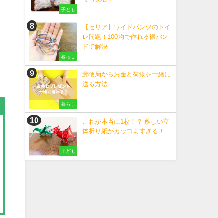
子ども
【セリア】ワイドパンツのトイ
レ問題！100均で作れる裾バン
ドで解決
暮らし
郵便局からお金と荷物を一緒に
送る方法
暮らし
これが本当に1枚！？ 難しい立
体折り紙がカッコよすぎる！
子ども