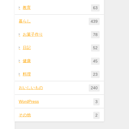
教育
63
暮らし
439
お菓子作り
78
日記
52
健康
45
料理
23
おいしいもの
240
WordPress
3
その他
2