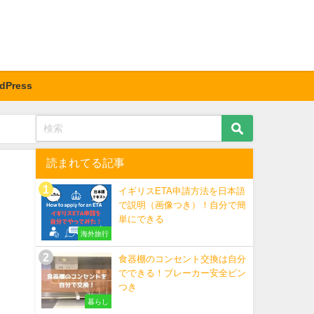
dPress
読まれてる記事
イギリスETA申請方法を日本語
で説明（画像つき）！自分で簡
単にできる
海外旅行
食器棚のコンセント交換は自分
でできる！ブレーカー安全ピン
つき
暮らし