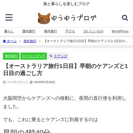
旅と暮らしを楽しむブログ
暮らし
国内旅行
海外旅行
子ども
おいしいもの
WordPress
ホーム
海外旅行
【オーストラリア旅行1日目】早朝のケアンズと1日目の過
ごし方
海外旅行
オーストラリア
ケアンズ
【オーストラリア旅行1日目】早朝のケアンズと1
日目の過ごし方
2018年9月11日
2026年5月28日
大阪関空からケアンズへの移動に、夜間の直行便を利用し
ました。
でも、これに乗るとケアンズに到着するのは
早朝の
4時40分。