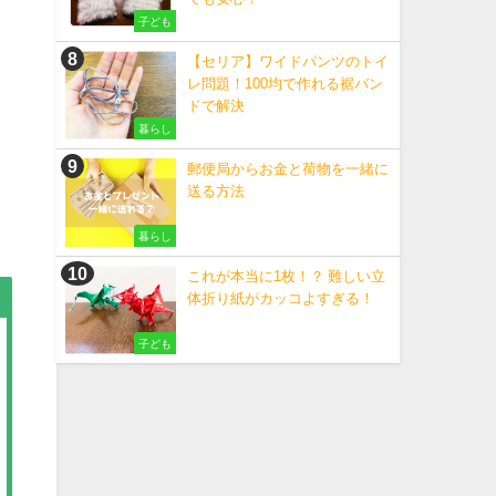
子ども
【セリア】ワイドパンツのトイ
レ問題！100均で作れる裾バン
ドで解決
暮らし
郵便局からお金と荷物を一緒に
送る方法
暮らし
これが本当に1枚！？ 難しい立
体折り紙がカッコよすぎる！
子ども