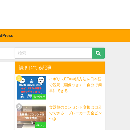
dPress
読まれてる記事
イギリスETA申請方法を日本語
で説明（画像つき）！自分で簡
単にできる
海外旅行
食器棚のコンセント交換は自分
でできる！ブレーカー安全ピン
つき
暮らし