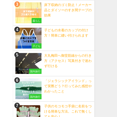
床下収納のゴミ防止！メーカー
品とダイソーのすき間テープの
効果
暮らし
子どもの水着のカップの付け
方！簡単に縫い付けられます
子ども
大丸梅田へ御堂筋線からの行き
方（アクセス）写真付きで迷わ
ず行ける
国内旅行
「ジェラシックアイランド」っ
て実際どう？行ってみた感想や
わかったこと
国内旅行
子供のモコモコ手袋に名前をつ
ける簡単な方法。これで無くし
ても安心！