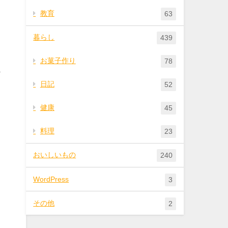
教育
63
暮らし
439
お菓子作り
78
っ
日記
52
健康
45
料理
23
おいしいもの
240
WordPress
3
その他
2