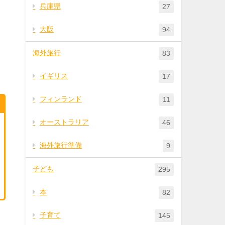
兵庫県
27
大阪
94
海外旅行
83
イギリス
17
フィンランド
11
オーストラリア
46
海外旅行準備
9
子ども
295
本
82
子育て
145